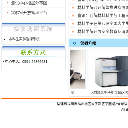
测试中心楼层分布图
材料学院召开统筹推进疫情防控
实验室开放管理平台
喜讯：我院材料科学与工程专业
材料学子在第八届全国大学生金
材料学院开展安全教育及消防逃
本科生实验选课系统
仪器介绍
• 中心电话：0591-22866531
线衍射仪
显微拉曼成像光谱仪
X射线光电子能谱仪(XPS)
福建省福州市福州地区大学新区学园路2号号福州大学
All 